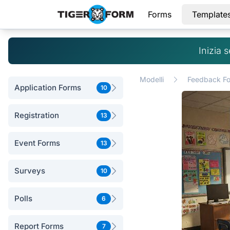
Forms
Template
Inizia 
Modelli
Feedback F
Application Forms
10
Registration
13
Event Forms
13
Surveys
10
Polls
6
Report Forms
7