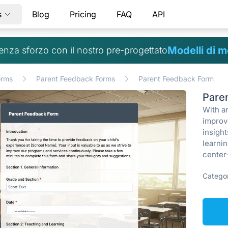
s
Blog
Pricing
FAQ
API
Modelli di m
senza sforzo con il nostro pre-progettato
orms
Parent Feedback Forms
Parent Feedback Form
Pare
With a
improv
insight
learnin
center
Categor