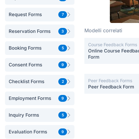
Request Forms
7
Modelli correlati
Reservation Forms
3
Course Feedback Forms
Booking Forms
5
Online Course Feedba
Form
Consent Forms
9
Peer Feedback Forms
Checklist Forms
2
Peer Feedback Form
Employment Forms
9
Inquiry Forms
5
Evaluation Forms
9