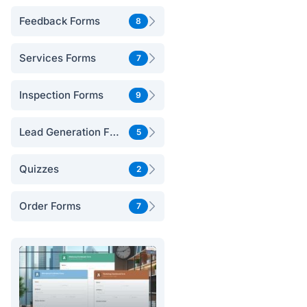
Feedback Forms
8
Services Forms
7
Inspection Forms
9
Lead Generation Forms
5
Quizzes
2
Order Forms
7