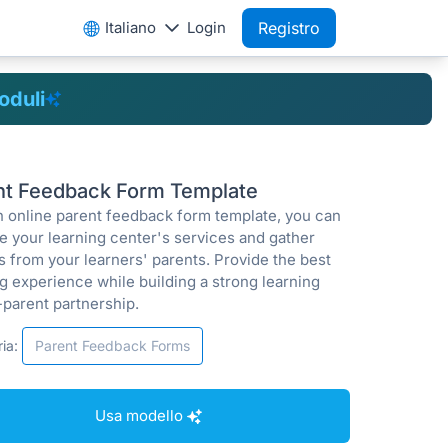
Italiano
Login
Registro
oduli
nt Feedback Form Template
n online parent feedback form template, you can
e your learning center's services and gather
s from your learners' parents. Provide the best
g experience while building a strong learning
-parent partnership.
ia:
Parent Feedback Forms
Usa modello