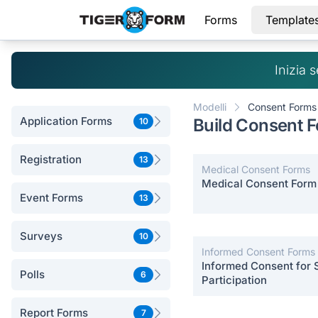
Forms
Template
Inizia 
Modelli
Consent Forms
Application Forms
Build Consent 
10
Registration
13
Medical Consent Forms
Medical Consent Form
Event Forms
13
Surveys
10
Informed Consent Forms
Informed Consent for 
Polls
6
Participation
Report Forms
7