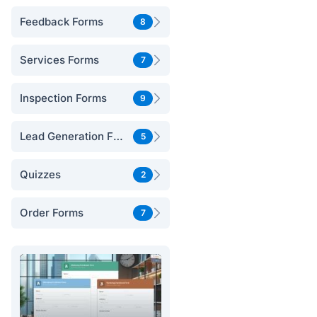
Feedback Forms
8
Services Forms
7
Inspection Forms
9
Lead Generation Forms
5
Quizzes
2
Order Forms
7