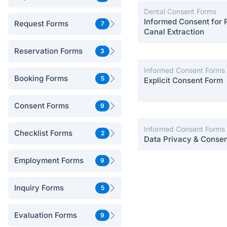
Dental Consent Forms
Informed Consent for 
Request Forms
7
Canal Extraction
Reservation Forms
3
Informed Consent Forms
Booking Forms
5
Explicit Consent Form
Consent Forms
9
Informed Consent Forms
Checklist Forms
2
Data Privacy & Conse
Employment Forms
9
Inquiry Forms
5
Evaluation Forms
9