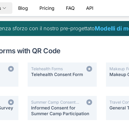
s
Blog
Pricing
FAQ
API
Modelli di m
senza sforzo con il nostro pre-progettato
Forms with QR Code
Telehealth Forms
Makeup F
Telehealth Consent Form
Makeup 
Summer Camp Consent
Travel Co
Survey
Forms
Informed Consent for
General 
Summer Camp Participation