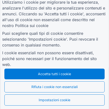
Utilizziamo i cookie per migliorare la tua esperienza,
analizzare l'utilizzo del sito e personalizzare contenuti e
GUIDE
AZIENDA
TERMINI
annunci. Cliccando su 'Accetta tutti i cookie', acconsenti
Centro assistenza
Chi siamo
Termini
all'uso di cookie non essenziali come descritto nel
Blog
Contattaci
politica sulla
nostro
Politica sui cookie
TIGER FORM Guida
riservatezza
Impostazioni cookie
Puoi scegliere quali tipi di cookie consentire
UNISCITI ALLA COMUNITÀ
selezionando 'Impostazioni cookie'. Puoi revocare il
consenso in qualsiasi momento.
I cookie essenziali non possono essere disattivati,
poiché sono necessari per il funzionamento del sito
web.
© 2026 QR Form Generator. All rights reserved.
Accetta tutti i cookie
Rifiuta i cookie non essenziali
Impostazioni cookie