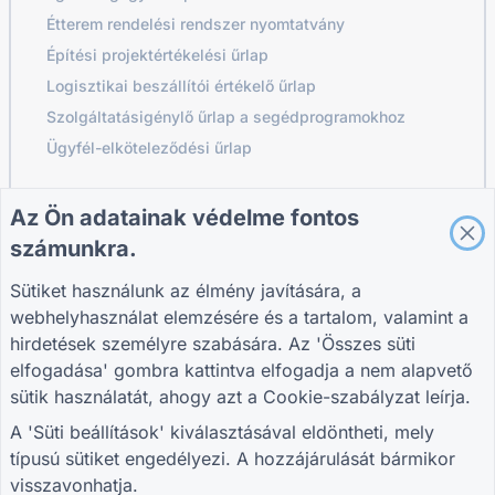
Étterem rendelési rendszer nyomtatvány
Építési projektértékelési űrlap
Logisztikai beszállítói értékelő űrlap
Szolgáltatásigénylő űrlap a segédprogramokhoz
Ügyfél-elköteleződési űrlap
Az Ön adatainak védelme fontos
ÚTMUTATÓK
VÁLLALAT
FELTÉTELEK
számunkra.
Súgó
Rólunk
Feltételek
Blog
Vegye fel velünk a
Adatvédelmi
Sütiket használunk az élmény javítására, a
TIGER FORM
kapcsolatot
szabályzat
webhelyhasználat elemzésére és a tartalom, valamint a
Útmutató
Süti beállítások
hirdetések személyre szabására. Az 'Összes süti
CSATLAKOZZ A KÖZÖSSÉGHEZ
elfogadása' gombra kattintva elfogadja a nem alapvető
sütik használatát, ahogy azt a
Cookie-szabályzat
leírja.
A 'Süti beállítások' kiválasztásával eldöntheti, mely
típusú sütiket engedélyezi. A hozzájárulását bármikor
visszavonhatja.