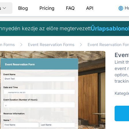
s
Blog
Pricing
FAQ
API
H
Űrlapsablono
nnyedén kezdje az előre megtervezett
on Forms
Event Reservation Forms
Event Reservation Fo
Even
Limit 
event 
option
tracki
Kategór