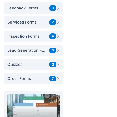
Feedback Forms
8
Services Forms
7
Inspection Forms
9
Lead Generation Forms
5
Quizzes
2
Order Forms
7