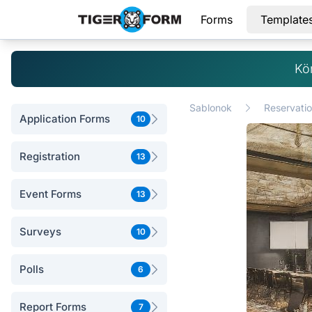
Forms
Template
Kö
Sablonok
Reservati
Application Forms
10
Registration
13
Event Forms
13
Surveys
10
Polls
6
Report Forms
7