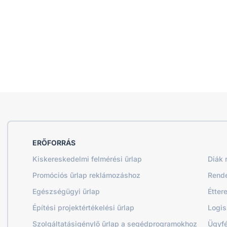
ERŐFORRÁS
Kiskereskedelmi felmérési űrlap
Diák 
Promóciós űrlap reklámozáshoz
Rende
Egészségügyi űrlap
Étter
Építési projektértékelési űrlap
Logis
Szolgáltatásigénylő űrlap a segédprogramokhoz
Ügyfé