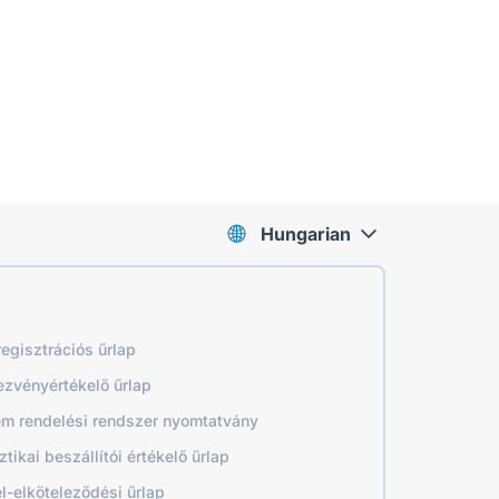
Hungarian
regisztrációs űrlap
zvényértékelő űrlap
em rendelési rendszer nyomtatvány
ztikai beszállítói értékelő űrlap
l-elköteleződési űrlap