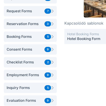
Request Forms
7
Kapcsolódó sablonok
Reservation Forms
3
Hotel Booking Forms
Booking Forms
5
Hotel Booking Form
Consent Forms
9
Checklist Forms
2
Employment Forms
9
Inquiry Forms
5
Evaluation Forms
9