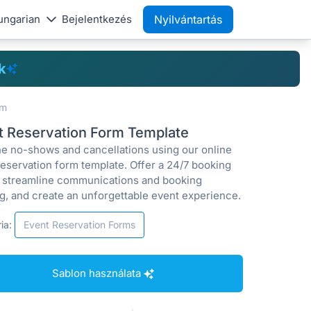
ungarian
Bejelentkezés
Nyilvántartás
k
rm
t Reservation Form Template
the no-shows and cancellations using our online
reservation form template. Offer a 24/7 booking
, streamline communications and booking
ng, and create an unforgettable event experience.
ia:
Event Reservation Forms
Sablon használata