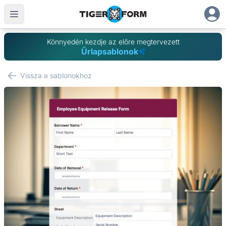
Könnyedén kezdje az előre megtervezett
Űrlapsablonok
Vissza a sablonokhoz