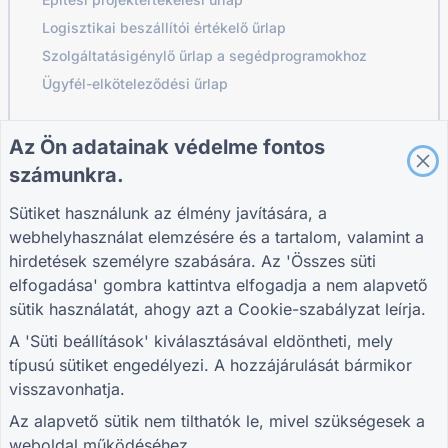
Logisztikai beszállítói értékelő űrlap
Szolgáltatásigénylő űrlap a segédprogramokhoz
Ügyfél-elköteleződési űrlap
Az Ön adatainak védelme fontos
ÚTMUTATÓK
VÁLLALAT
FELTÉTELEK
számunkra.
Súgó
Rólunk
Feltételek
Blog
Vegye fel velünk a
Adatvédelmi
Sütiket használunk az élmény javítására, a
TIGER FORM
kapcsolatot
szabályzat
webhelyhasználat elemzésére és a tartalom, valamint a
Útmutató
Süti beállítások
hirdetések személyre szabására. Az 'Összes süti
CSATLAKOZZ A KÖZÖSSÉGHEZ
elfogadása' gombra kattintva elfogadja a nem alapvető
sütik használatát, ahogy azt a
Cookie-szabályzat
leírja.
A 'Süti beállítások' kiválasztásával eldöntheti, mely
típusú sütiket engedélyezi. A hozzájárulását bármikor
visszavonhatja.
© 2026 QR Form Generator. All rights reserved.
Az alapvető sütik nem tilthatók le, mivel szükségesek a
weboldal működéséhez.