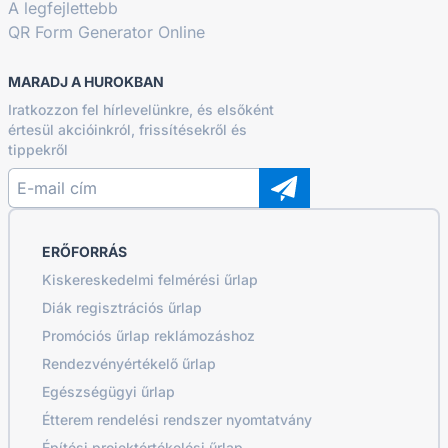
A legfejlettebb
QR Form Generator Online
MARADJ A HUROKBAN
Iratkozzon fel hírlevelünkre, és elsőként
értesül akcióinkról, frissítésekről és
tippekről
ERŐFORRÁS
Kiskereskedelmi felmérési űrlap
Diák regisztrációs űrlap
Promóciós űrlap reklámozáshoz
Rendezvényértékelő űrlap
Egészségügyi űrlap
Étterem rendelési rendszer nyomtatvány
Építési projektértékelési űrlap