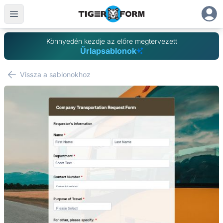
Könnyedén kezdje az előre megtervezett
Űrlapsablonok
Vissza a sablonokhoz