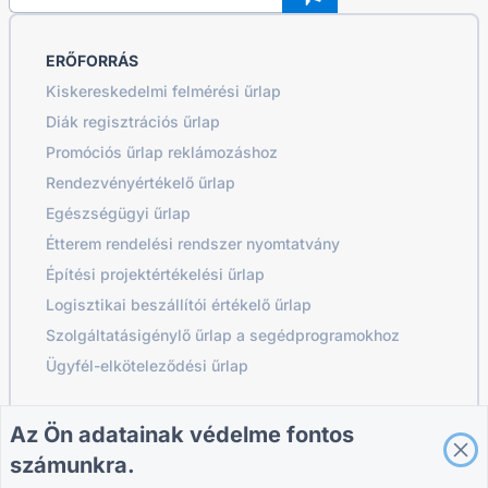
ERŐFORRÁS
Kiskereskedelmi felmérési űrlap
Diák regisztrációs űrlap
Promóciós űrlap reklámozáshoz
Rendezvényértékelő űrlap
Egészségügyi űrlap
Étterem rendelési rendszer nyomtatvány
Építési projektértékelési űrlap
Logisztikai beszállítói értékelő űrlap
Szolgáltatásigénylő űrlap a segédprogramokhoz
Ügyfél-elköteleződési űrlap
Az Ön adatainak védelme fontos
ÚTMUTATÓK
VÁLLALAT
FELTÉTELEK
számunkra.
Súgó
Rólunk
Feltételek