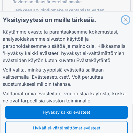
Ravintolan tilausjärjestelmälomake
Hankkeen arviointilomake rakentamista varten
Logistiikan toimittajan arviointilomake
Yksityisyytesi on meille tärkeää.
Palvelupyyntölomake apuohjelmia varten
Käytämme evästeitä parantaaksemme kokemustasi,
Asiakkaan sitouttamislomake
analysoidaksemme sivuston käyttöä ja
personoidaksemme sisältöä ja mainoksia. Klikkaamalla
'Hyväksy kaikki evästeet' hyväksyt ei-välttämättömien
evästeiden käytön kuten kuvattu
Evästekäytäntö
OPPAAT
YRITYS
EHDOT
Ohjekeskus
Tietoja meistä
Ehdot
Voit valita, minkä tyyppisiä evästeitä sallitaan
Blogi
Ota yhteyttä
Tietosuojakäytäntö
valitsemalla 'Evästeasetukset'. Voit peruuttaa
TIGER FORM Opas
Evästeasetukset
suostumuksesi milloin tahansa.
LIITY YHTEISÖÖN
Välttämättömiä evästeitä ei voi poistaa käytöstä, koska
ne ovat tarpeellisia sivuston toiminnalle.
Hyväksy kaikki evästeet
© 2026 QR Form Generator. All rights reserved.
Hylkää ei-välttämättömät evästeet