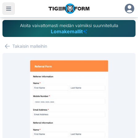
Aloita vaivattomasti meidän valmiiksi suunnitellulla
Lomakemallit
Takaisin malleihin