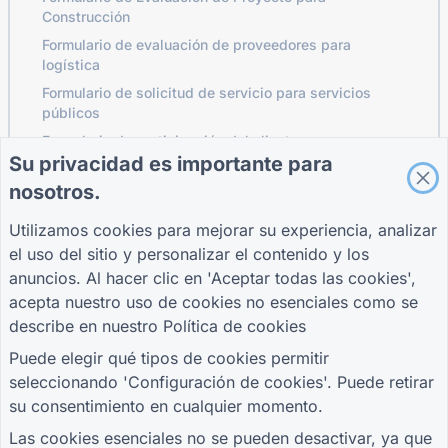
Construcción
Formulario de evaluación de proveedores para
logística
Formulario de solicitud de servicio para servicios
públicos
Formulario de participación del cliente
Su privacidad es importante para
nosotros.
GUÍAS
COMPAÑÍA
TÉRMINOS
Utilizamos cookies para mejorar su experiencia, analizar
Centro de ayuda
Sobre nosotros
Términos
el uso del sitio y personalizar el contenido y los
Blog
Contáctenos
política de
anuncios. Al hacer clic en 'Aceptar todas las cookies',
TIGER FORM Guía
privacidad
acepta nuestro uso de cookies no esenciales como se
Configuración de
describe en nuestro
Política de cookies
cookies
ÚNETE A LA COMUNIDAD
Puede elegir qué tipos de cookies permitir
seleccionando 'Configuración de cookies'. Puede retirar
su consentimiento en cualquier momento.
Las cookies esenciales no se pueden desactivar, ya que