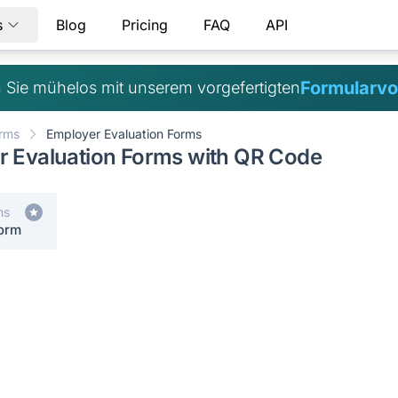
s
Blog
Pricing
FAQ
API
Formularvo
 Sie mühelos mit unserem vorgefertigten
orms
Employer Evaluation Forms
r Evaluation Forms with QR Code
ms
Form