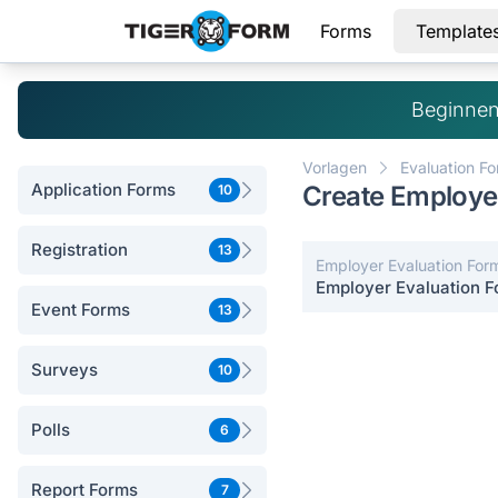
Forms
Template
Beginnen
Vorlagen
Evaluation F
Application Forms
Create Employe
10
Registration
13
Employer Evaluation For
Employer Evaluation 
Event Forms
13
Surveys
10
Polls
6
Report Forms
7