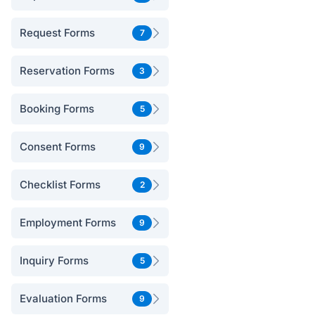
Request Forms
7
Reservation Forms
3
Booking Forms
5
Consent Forms
9
Checklist Forms
2
Employment Forms
9
Inquiry Forms
5
Evaluation Forms
9