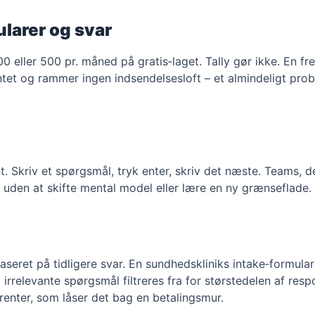
larer og svar
0 eller 500 pr. måned på gratis‑laget. Tally gør ikke. En fr
intet og rammer ingen indsendelsesloft – et almindeligt pr
. Skriv et spørgsmål, tryk enter, skriv det næste. Teams, d
 uden at skifte mental model eller lære en ny grænseflade.
 baseret på tidligere svar. En sundhedskliniks intake‑formul
å irrelevante spørgsmål filtreres fra for størstedelen af res
rrenter, som låser det bag en betalingsmur.