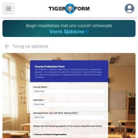
Begin moeiteloos met ons vooraf-ontwerpte
Vorm Sjablone
Terug na sjablone