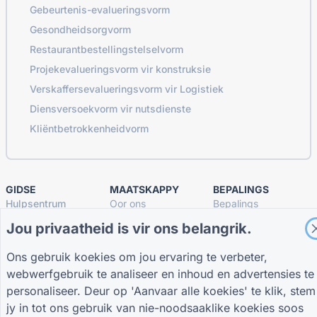
Gebeurtenis-evalueringsvorm
Gesondheidsorgvorm
Restaurantbestellingstelselvorm
Projekevalueringsvorm vir konstruksie
Verskaffersevalueringsvorm vir Logistiek
Diensversoekvorm vir nutsdienste
Kliëntbetrokkenheidvorm
GIDSE
MAATSKAPPY
BEPALINGS
Hulpsentrum
Oor ons
Bepalings
Blog
Kontak ons
Privaatheidsbeleid
Jou privaatheid is vir ons belangrik.
TIGER FORM Gids
Koekie-instellings
SLUIT AAN BY DIE GEMEENSKAP
Ons gebruik koekies om jou ervaring te verbeter,
webwerfgebruik te analiseer en inhoud en advertensies te
personaliseer. Deur op 'Aanvaar alle koekies' te klik, stem
jy in tot ons gebruik van nie-noodsaaklike koekies soos