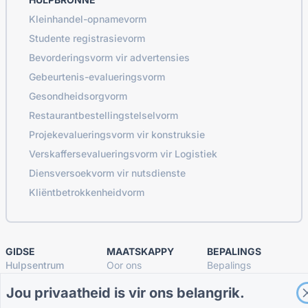
Kleinhandel-opnamevorm
Studente registrasievorm
Bevorderingsvorm vir advertensies
Gebeurtenis-evalueringsvorm
Gesondheidsorgvorm
Restaurantbestellingstelselvorm
Projekevalueringsvorm vir konstruksie
Verskaffersevalueringsvorm vir Logistiek
Diensversoekvorm vir nutsdienste
Kliëntbetrokkenheidvorm
GIDSE
MAATSKAPPY
BEPALINGS
Hulpsentrum
Oor ons
Bepalings
Blog
Kontak ons
Privaatheidsbeleid
Jou privaatheid is vir ons belangrik.
TIGER FORM Gids
Koekie-instellings
SLUIT AAN BY DIE GEMEENSKAP