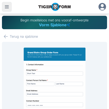
Begin moeiteloos met ons vooraf-ontwerpte
Vorm Sjablone
Terug na sjablone