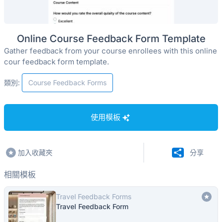
Online Course Feedback Form Template
Gather feedback from your course enrollees with this online
cour feedback form template.
類別:
Course Feedback Forms
使用模板
加入收藏夾
分享
相關模板
Travel Feedback Forms
Travel Feedback Form