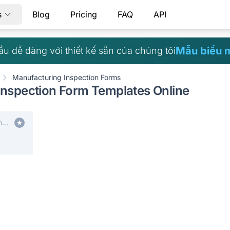
s
Blog
Pricing
FAQ
API
Mẫu biểu 
ầu dễ dàng với thiết kế sẵn của chúng tôi
Manufacturing Inspection Forms
Inspection Form Templates Online
n