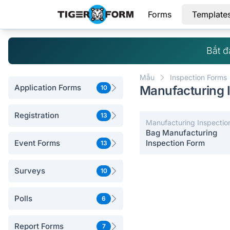
Forms
Template
Bắt đ
Mẫu
Inspection Forms
Application Forms
Manufacturing 
10
Registration
13
Manufacturing Inspectio
Forms
Bag Manufacturing
Event Forms
Inspection Form
13
Surveys
10
Polls
6
Report Forms
7