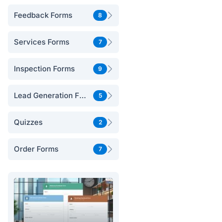
Feedback Forms
8
Services Forms
7
Inspection Forms
9
Lead Generation Forms
5
Quizzes
2
Order Forms
7