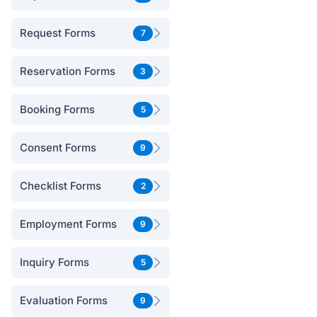
Request Forms
7
Reservation Forms
3
Booking Forms
5
Consent Forms
9
Checklist Forms
2
Employment Forms
9
Inquiry Forms
5
Evaluation Forms
9