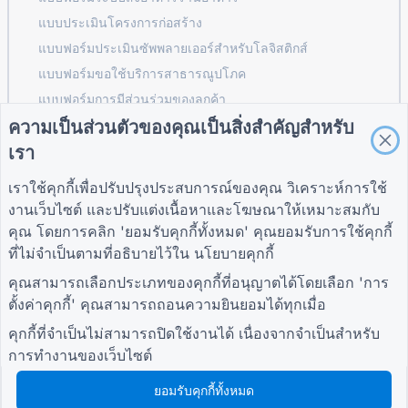
แบบประเมินโครงการก่อสร้าง
แบบฟอร์มประเมินซัพพลายเออร์สำหรับโลจิสติกส์
แบบฟอร์มขอใช้บริการสาธารณูปโภค
แบบฟอร์มการมีส่วนร่วมของลูกค้า
ความเป็นส่วนตัวของคุณเป็นสิ่งสำคัญสำหรับ
เรา
คำแนะนำ
บริษัท
เงื่อนไข
เราใช้คุกกี้เพื่อปรับปรุงประสบการณ์ของคุณ วิเคราะห์การใช้
ศูนย์ช่วยเหลือ
เกี่ยวกับเรา
เงื่อนไข
งานเว็บไซต์ และปรับแต่งเนื้อหาและโฆษณาให้เหมาะสมกับ
บล็อก
ติดต่อเรา
นโยบายความเป็นส่วน
คุณ โดยการคลิก 'ยอมรับคุกกี้ทั้งหมด' คุณยอมรับการใช้คุกกี้
TIGER FORM คำ
ตัว
แนะนำ
การตั้งค่าคุกกี้
ที่ไม่จำเป็นตามที่อธิบายไว้ใน
นโยบายคุกกี้
เข้าร่วมกับชุมชน
คุณสามารถเลือกประเภทของคุกกี้ที่อนุญาตได้โดยเลือก 'การ
ตั้งค่าคุกกี้' คุณสามารถถอนความยินยอมได้ทุกเมื่อ
คุกกี้ที่จำเป็นไม่สามารถปิดใช้งานได้ เนื่องจากจำเป็นสำหรับ
การทำงานของเว็บไซต์
ยอมรับคุกกี้ทั้งหมด
© 2026 QR Form Generator. All rights reserved.