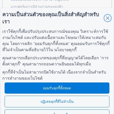
แบบฟอร์มการมีส่วนร่วมของลูกค้า
ความเป็นส่วนตัวของคุณเป็นสิ่งสำคัญสำหรับ
เรา
คำแนะนำ
บริษัท
เงื่อนไข
เราใช้คุกกี้เพื่อปรับปรุงประสบการณ์ของคุณ วิเคราะห์การใช้
ศูนย์ช่วยเหลือ
เกี่ยวกับเรา
เงื่อนไข
งานเว็บไซต์ และปรับแต่งเนื้อหาและโฆษณาให้เหมาะสมกับ
บล็อก
ติดต่อเรา
นโยบายความเป็นส่วน
คุณ โดยการคลิก 'ยอมรับคุกกี้ทั้งหมด' คุณยอมรับการใช้คุกกี้
TIGER FORM คำ
ตัว
แนะนำ
การตั้งค่าคุกกี้
ที่ไม่จำเป็นตามที่อธิบายไว้ใน
นโยบายคุกกี้
เข้าร่วมกับชุมชน
คุณสามารถเลือกประเภทของคุกกี้ที่อนุญาตได้โดยเลือก 'การ
ตั้งค่าคุกกี้' คุณสามารถถอนความยินยอมได้ทุกเมื่อ
คุกกี้ที่จำเป็นไม่สามารถปิดใช้งานได้ เนื่องจากจำเป็นสำหรับ
การทำงานของเว็บไซต์
ยอมรับคุกกี้ทั้งหมด
© 2026 QR Form Generator. All rights reserved.
ปฏิเสธคุกกี้ที่ไม่จำเป็น