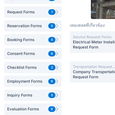
Request Forms
7
เทมเพลตที่เกี่ยวข้อง
Reservation Forms
3
Service Request Forms
Booking Forms
5
Electrical Meter Install
Request Form
Consent Forms
9
Transportation Request
Checklist Forms
2
Forms
Company Transportati
Request Form
Employment Forms
9
Inquiry Forms
5
Evaluation Forms
9