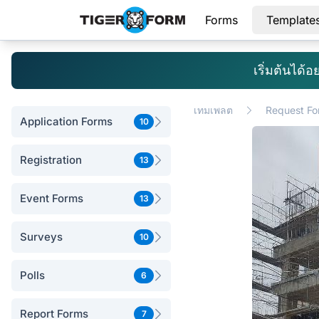
Forms
Template
เริ่มต้นได
เทมเพลต
Request Fo
Application Forms
10
Registration
13
Event Forms
13
Surveys
10
Polls
6
Report Forms
7