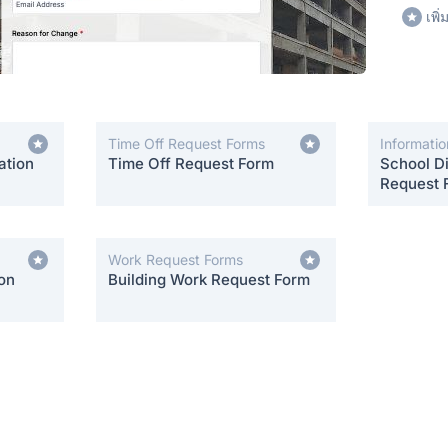
เพิ
Time Off Request Forms
Informati
ation
Time Off Request Form
School Di
Request 
Work Request Forms
on
Building Work Request Form