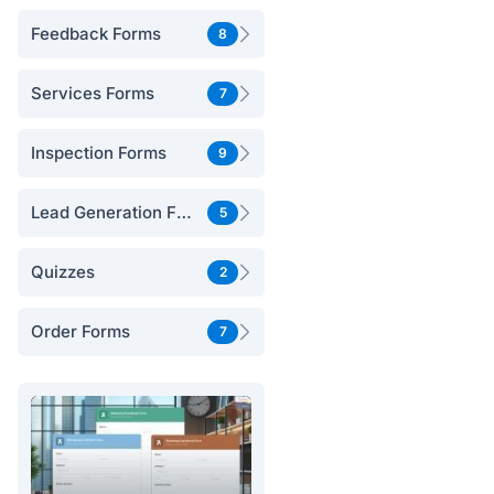
Feedback Forms
8
Services Forms
7
Inspection Forms
9
Lead Generation Forms
5
Quizzes
2
Order Forms
7