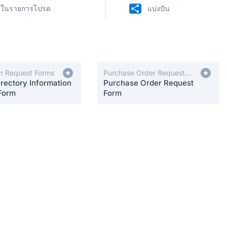
่มในรายการโปรด
แบ่งปัน
on Request Forms
Purchase Order Request
rectory Information
Forms
Purchase Order Request
Form
Form