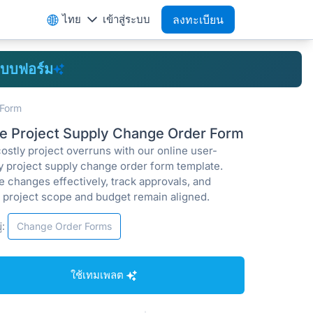
ไทย
เข้าสู่ระบบ
ลงทะเบียน
บบฟอร์ม
 Form
ne Project Supply Change Order Form
ostly project overruns with our online user-
ly project supply change order form template.
 changes effectively, track approvals, and
 project scope and budget remain aligned.
่:
Change Order Forms
ใช้เทมเพลต