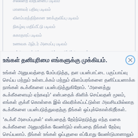
சில்லறை விற்பனைப் படிவம்
மாணவர் பதிவு படிவம்
விளம்பரத்திற்கான ஊக்குவிப்பு படிவம்
நிகழ்வு மதிப்பீட்டு படிவம்
சுகாதாரப் படிவம்
உணவக ஆர்டர் அமைப்பு படிவம்
கட்டுமானத்திற்கான திட்ட மதிப்பீட்டு படிவம்
உங்கள் தனியுரிமை எங்களுக்கு முக்கியம்.
தளவாடங்களுக்கான சப்ளையர் மதிப்பீட்டு படிவம்
பயன்பாடுகளுக்கான சேவை கோரிக்கைப் படிவம்
உங்கள் அனுபவத்தை மேம்படுத்த, தள பயன்பாட்டை பகுப்பாய்வு
வாடிக்கையாளர் ஈடுபாட்டிற்கான படிவம்
செய்ய மற்றும் உள்ளடக்கம் மற்றும் விளம்பரங்களை தனிப்பயனாக்க
நாங்கள் கூக்கீகளை பயன்படுத்துகிறோம். 'அனைத்து
கூக்கீகளையும் ஏற்கவும்' என்பதைக் கிளிக் செய்வதன் மூலம்,
எங்கள்
குக்கீ கொள்கை
இல் விவரிக்கப்பட்டுள்ள அவசியமில்லாத
வழிகாட்டிகள்
நிறுவனம்
விதிமுறைகள்
கூக்கீகளை பயன்படுத்துவதற்கு நீங்கள் ஒப்புக்கொள்கிறீர்கள்.
உதவி மையம்
எங்களைப் பற்றி
விதிமுறைகள்
வலைப்பதிவு
எங்களை தொடர்பு
தனியுரிமைக் கொள்கை
'கூக்கீ அமைப்புகள்' என்பதைத் தேர்ந்தெடுத்து எந்த வகை
TIGER FORM
கொள்ளவும்
கூக்கீ அமைப்புகள்
கூக்கீகளை அனுமதிக்க வேண்டும் என்பதை நீங்கள் தேர்வு
வழிகாட்டி
செய்யலாம். நீங்கள் உங்கள் ஒப்புதலை எப்போது வேண்டுமானாலும்
சமூகத்தில் சேரவும்