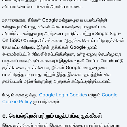
சரியாக செயல்பட மிகவும் அவசியமானவை.
உதாரணமாக, நீங்கள் Google உள்நுழைவை பயன்படுத்தி
உள்நுழையும்போது, உங்கள் அடையாளத்தை பாதுகாப்பாக
சரிபார்க்க, உள்நுழைவு அமர்வை பராமரிக்க மற்றும் Single Sign-
On (SSO) போன்ற அம்சங்களை ஆதரிக்க செயல்பாட்டு குக்கிகள்
தேவைப்படுகிறது. இந்தக் குக்கிகள் Google மூலம்
அமைக்கப்பட்டு நிர்வகிக்கப்படுகின்றன, உள்நுழைவு செயல்முறை
பாதுகாப்பாகவும் நம்பகமாகவும் இருக்க உறுதி செய்ய. செயல்பாட்டு
குக்கிகளை முடக்கினால், நீங்கள் Google உள்நுழைவை
பயன்படுத்த முடியாது மற்றும் இந்த இணையதளத்தின் சில
தனிப்பயன் அம்சங்களுக்கு அணுகல் கட்டுப்படுத்தப்படலாம்.
மேலும் தகவலுக்கு,
Google Login Cookies
மற்றும்
Google
Cookie Policy
ஐப் பார்க்கவும்.
c. செயல்திறன் மற்றும் பகுப்பாய்வு குக்கீகள்
இந்த குக்கீக்கள் எங்கள் இணையதளத்தை பயனர்கள் எவ்வாறு