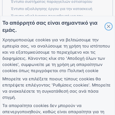
Έντυπο συστήματος παραγγελιών εστιατορίου
Έντυπο αξιολόγησης έργου για την κατασκευή
Έντυπο αξιολόγησης προμηθευτή για την
εφοδιαστική
Το απόρρητό σας είναι σημαντικό για
Έντυπο Αίτησης Υπηρεσιών για Υπηρεσίες κοινής
εμάς.
ωφέλειας
Χρησιμοποιούμε cookies για να βελτιώσουμε την
Φόρμα δέσμευσης πελατών
εμπειρία σας, να αναλύσουμε τη χρήση του ιστότοπου
και να εξατομικεύσουμε το περιεχόμενο και τις
διαφημίσεις. Κάνοντας κλικ στο 'Αποδοχή όλων των
ΟΔΗΓΟΊ
ΕΤΑΙΡΕΊΑ
ΟΡΟΙ
cookies', συμφωνείτε με τη χρήση μη απαραίτητων
Κέντρο βοήθειας
Σχετικά με εμάς
Οροι
cookies όπως περιγράφεται στο
Πολιτική cookie
Ιστολόγιο
Επικοινωνήστε μαζί
Πολιτική Απορρήτου
TIGER FORM
μας
Ρυθμίσεις cookies
Μπορείτε να επιλέξετε ποιους τύπους cookies θα
Οδηγός
επιτρέψετε επιλέγοντας 'Ρυθμίσεις cookies'. Μπορείτε
ΓΊΝΕΤΕ ΜΈΛΟΣ ΤΗΣ ΚΟΙΝΌΤΗΤΑΣ
να ανακαλέσετε τη συγκατάθεσή σας ανά πάσα
στιγμή.
Τα απαραίτητα cookies δεν μπορούν να
απενεργοποιηθούν, καθώς είναι απαραίτητα για τη