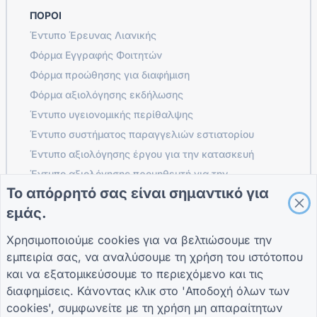
ΠΌΡΟΙ
Έντυπο Έρευνας Λιανικής
Φόρμα Εγγραφής Φοιτητών
Φόρμα προώθησης για διαφήμιση
Φόρμα αξιολόγησης εκδήλωσης
Έντυπο υγειονομικής περίθαλψης
Έντυπο συστήματος παραγγελιών εστιατορίου
Έντυπο αξιολόγησης έργου για την κατασκευή
Έντυπο αξιολόγησης προμηθευτή για την
εφοδιαστική
Το απόρρητό σας είναι σημαντικό για
Έντυπο Αίτησης Υπηρεσιών για Υπηρεσίες κοινής
εμάς.
ωφέλειας
Χρησιμοποιούμε cookies για να βελτιώσουμε την
Φόρμα δέσμευσης πελατών
εμπειρία σας, να αναλύσουμε τη χρήση του ιστότοπου
και να εξατομικεύσουμε το περιεχόμενο και τις
διαφημίσεις. Κάνοντας κλικ στο 'Αποδοχή όλων των
ΟΔΗΓΟΊ
ΕΤΑΙΡΕΊΑ
ΟΡΟΙ
cookies', συμφωνείτε με τη χρήση μη απαραίτητων
Κέντρο βοήθειας
Σχετικά με εμάς
Οροι