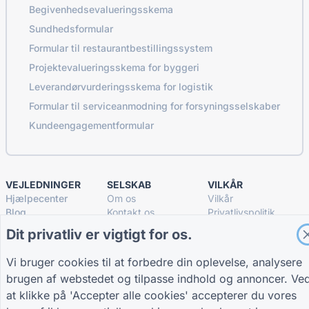
Begivenhedsevalueringsskema
Sundhedsformular
Formular til restaurantbestillingssystem
Projektevalueringsskema for byggeri
Leverandørvurderingsskema for logistik
Formular til serviceanmodning for forsyningsselskaber
Kundeengagementformular
VEJLEDNINGER
SELSKAB
VILKÅR
Hjælpecenter
Om os
Vilkår
Blog
Kontakt os
Privatlivspolitik
TIGER FORM
Cookieindstillinger
Dit privatliv er vigtigt for os.
Vejledning
DELTAG I FÆLLESSKABET
Vi bruger cookies til at forbedre din oplevelse, analysere
brugen af webstedet og tilpasse indhold og annoncer. Ve
at klikke på 'Accepter alle cookies' accepterer du vores