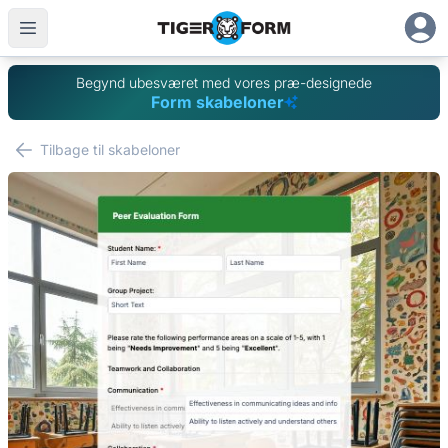
Begynd ubesværet med vores præ-designede
Form skabeloner
Tilbage til skabeloner