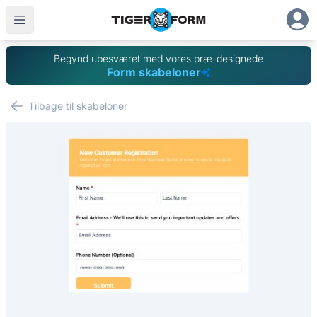
Begynd ubesværet med vores præ-designede
Form skabeloner
Tilbage til skabeloner