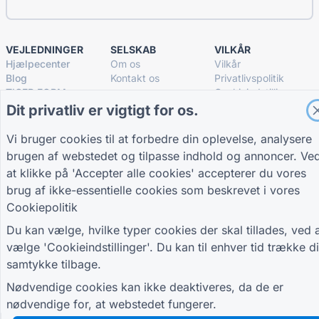
VEJLEDNINGER
SELSKAB
VILKÅR
Hjælpecenter
Om os
Vilkår
Blog
Kontakt os
Privatlivspolitik
TIGER FORM
Cookieindstillinger
Vejledning
Dit privatliv er vigtigt for os.
DELTAG I FÆLLESSKABET
Vi bruger cookies til at forbedre din oplevelse, analysere
brugen af webstedet og tilpasse indhold og annoncer. Ve
at klikke på 'Accepter alle cookies' accepterer du vores
brug af ikke-essentielle cookies som beskrevet i vores
Cookiepolitik
© 2026 QR Form Generator. All rights reserved.
Du kan vælge, hvilke typer cookies der skal tillades, ved 
vælge 'Cookieindstillinger'. Du kan til enhver tid trække di
samtykke tilbage.
Nødvendige cookies kan ikke deaktiveres, da de er
nødvendige for, at webstedet fungerer.