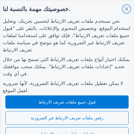
نموذج تقييم الموردين للخدمات اللوجستية
خصوصيتك مهمة بالنسبة لنا.
نموذج طلب خدمة المرافق
نموذج مشاركة العملاء
نحن نستخدم ملفات تعريف الارتباط لتحسين تجربتك، وتحليل
استخدام الموقع، وتخصيص المحتوى والإعلانات. بالنقر على "قبول
جميع ملفات تعريف الارتباط"، فإنك توافق على استخدامنا لملفات
تعريف الارتباط غير الضرورية كما هو موضح في
سياسة ملفات
شروط
شركة
أدلة
تعريف الارتباط
شروط
معلومات عنا
مركز المساعدة
سياسة الخصوصية
اتصل بنا
مدونة
يمكنك اختيار أنواع ملفات تعريف الارتباط التي تسمح بها من خلال
إعدادات ملفات تعريف
TIGER FORM الدليل
تحديد "إعدادات ملفات تعريف الارتباط". يمكنك سحب موافقتك
الارتباط
في أي وقت.
انضم إلى المجتمع
لا يمكن تعطيل ملفات تعريف الارتباط الضرورية، لأنها ضرورية
لعمل الموقع.
قبول جميع ملفات تعريف الارتباط
© 2026 QR Form Generator. All rights reserved.
رفض ملفات تعريف الارتباط غير الضرورية
إعدادات ملفات تعريف الارتباط