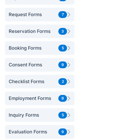
Request Forms
7
Reservation Forms
3
Booking Forms
5
Consent Forms
9
Checklist Forms
2
Employment Forms
9
Inquiry Forms
5
Evaluation Forms
9