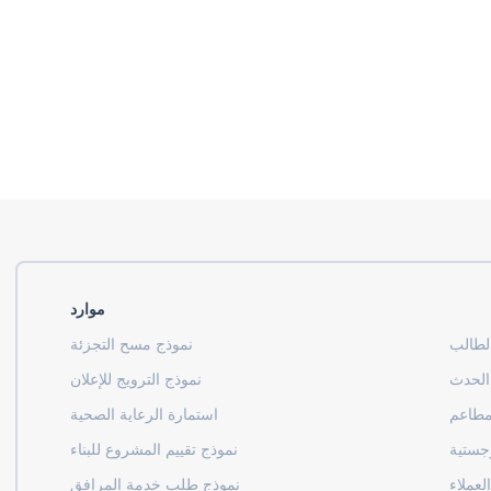
موارد
لطالب
نموذج مسح التجزئة
 الحدث
نموذج الترويج للإعلان
مطاعم
استمارة الرعاية الصحية
وجستية
نموذج تقييم المشروع للبناء
لعملاء
نموذج طلب خدمة المرافق