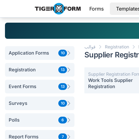
Forms
Template
Registration
قوالب
Application Forms
Supplier Regist
10
Registration
13
Supplier Registration Fo
Work Tools Supplier
Event Forms
Registration
13
Surveys
10
Polls
6
Report Forms
7