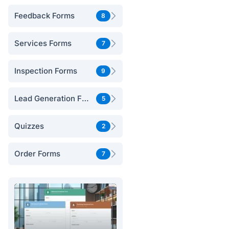
Feedback Forms
8
Services Forms
7
Inspection Forms
9
Lead Generation Forms
5
Quizzes
2
Order Forms
7