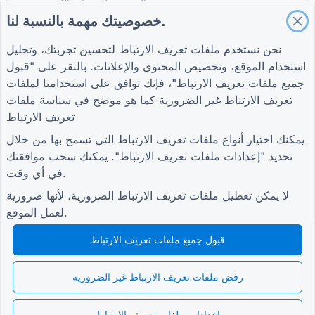
نموذج تقييم الموردين للخدمات اللوجستية
خصوصيتك مهمة بالنسبة لنا.
نموذج طلب خدمة المرافق
نموذج مشاركة العملاء
نحن نستخدم ملفات تعريف الارتباط لتحسين تجربتك، وتحليل
استخدام الموقع، وتخصيص المحتوى والإعلانات. بالنقر على "قبول
جميع ملفات تعريف الارتباط"، فإنك توافق على استخدامنا لملفات
تعريف الارتباط غير الضرورية كما هو موضح في
سياسة ملفات
شروط
شركة
أدلة
تعريف الارتباط
شروط
معلومات عنا
مركز المساعدة
سياسة الخصوصية
اتصل بنا
مدونة
يمكنك اختيار أنواع ملفات تعريف الارتباط التي تسمح بها من خلال
إعدادات ملفات تعريف
TIGER FORM الدليل
تحديد "إعدادات ملفات تعريف الارتباط". يمكنك سحب موافقتك
الارتباط
في أي وقت.
انضم إلى المجتمع
لا يمكن تعطيل ملفات تعريف الارتباط الضرورية، لأنها ضرورية
لعمل الموقع.
قبول جميع ملفات تعريف الارتباط
© 2026 QR Form Generator. All rights reserved.
رفض ملفات تعريف الارتباط غير الضرورية
إعدادات ملفات تعريف الارتباط