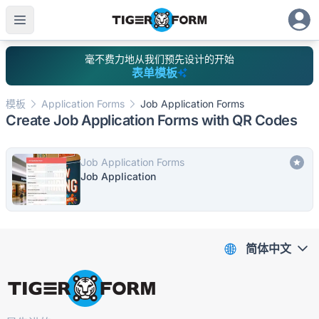
毫不费力地从我们预先设计的开始
表单模板
模板
Application Forms
Job Application Forms
Create Job Application Forms with QR Codes
Job Application Forms
Job Application
简体中文