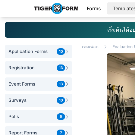
Forms
Template
เริ่มต้นได
เทมเพลต
Evaluation
Application Forms
10
Registration
13
Event Forms
13
Surveys
10
Polls
6
Report Forms
7