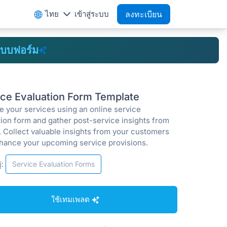
ไทย
เข้าสู่ระบบ
ลงทะเบียน
บบฟอร์ม
ice Evaluation Form Template
e your services using an online service
tion form and gather post-service insights from
. Collect valuable insights from your customers
hance your upcoming service provisions.
่:
Service Evaluation Forms
ใช้เทมเพลต