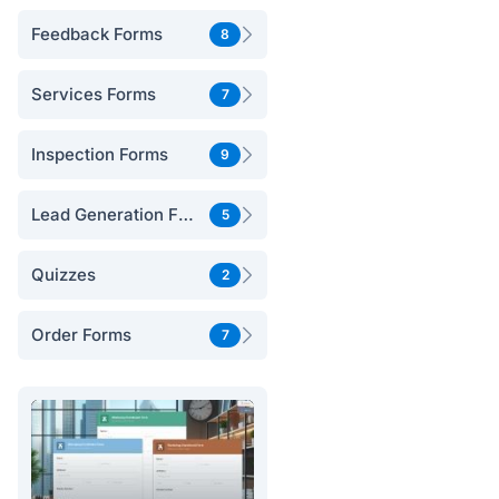
Feedback Forms
8
Services Forms
7
Inspection Forms
9
Lead Generation Forms
5
Quizzes
2
Order Forms
7