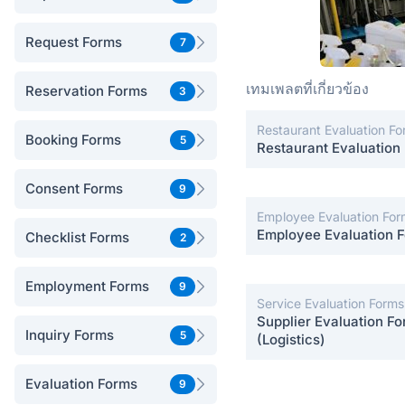
Request Forms
7
เทมเพลตที่เกี่ยวข้อง
Reservation Forms
3
Restaurant Evaluation F
Booking Forms
5
Restaurant Evaluation
Consent Forms
9
Employee Evaluation For
Employee Evaluation 
Checklist Forms
2
Employment Forms
9
Service Evaluation Forms
Supplier Evaluation F
Inquiry Forms
5
(Logistics)
Evaluation Forms
9