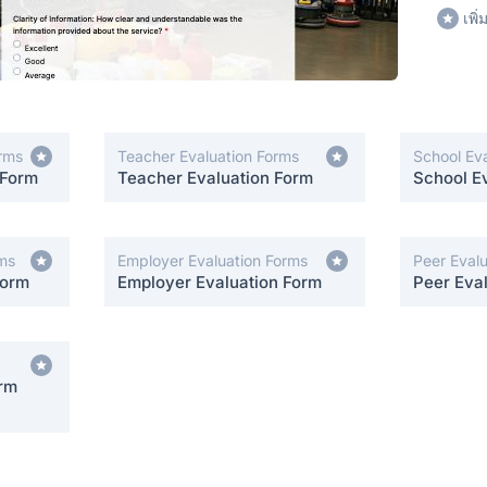
เพิ
orms
Teacher Evaluation Forms
School Ev
 Form
Teacher Evaluation Form
School E
ms
Employer Evaluation Forms
Peer Eval
Form
Employer Evaluation Form
Peer Eva
orm