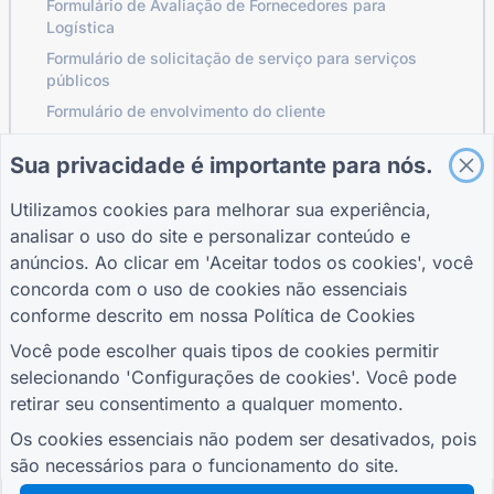
Formulário de Avaliação de Fornecedores para
Logística
Formulário de solicitação de serviço para serviços
públicos
Formulário de envolvimento do cliente
Sua privacidade é importante para nós.
GUIAS
EMPRESA
TERMOS
Utilizamos cookies para melhorar sua experiência,
Central de Ajuda
Sobre nós
Termos
analisar o uso do site e personalizar conteúdo e
Blogue
Contate-nos
política de
anúncios. Ao clicar em 'Aceitar todos os cookies', você
TIGER FORM Guia
Privacidade
concorda com o uso de cookies não essenciais
Configurações de
conforme descrito em nossa
Política de Cookies
cookies
JUNTE-SE À COMUNIDADE
Você pode escolher quais tipos de cookies permitir
selecionando 'Configurações de cookies'. Você pode
retirar seu consentimento a qualquer momento.
Os cookies essenciais não podem ser desativados, pois
são necessários para o funcionamento do site.
© 2026 QR Form Generator. All rights reserved.