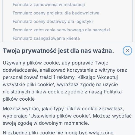
Formularz zamówienia w restauracji
Formularz oceny projektu dla budownictwa
Formularz oceny dostawcy dla logistyki
Formularz zgłoszenia serwisowego dla narzędzi
Formularz zaangażowania klienta
Twoja prywatność jest dla nas ważna.
Używamy plików cookie, aby poprawić Twoje
PRZEWODNIKI
FIRMA
WARUNKI
doświadczenie, analizować korzystanie z witryny oraz
Centrum pomocy
O nas
Warunki
Bloga
Skontaktuj się z
Polityka prywatności
personalizować treści i reklamy. Klikając 'Akceptuj
TIGER FORM
nami
Ustawienia plików
wszystkie pliki cookie', wyrażasz zgodę na użycie
Przewodnik
cookie
nieistotnych plików cookie zgodnie z naszą
Polityka
DOŁĄCZ DO SPOŁECZNOŚCI
plików cookie
Możesz wybrać, jakie typy plików cookie zezwalasz,
wybierając 'Ustawienia plików cookie'. Możesz wycofać
swoją zgodę w dowolnym momencie.
Niezbędne pliki cookie nie mogą być wyłączone,