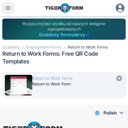
Rozpocznij bez wysiłku od naszych wstępnie
zaprojektowanych
Szablony formularzy
Szablony
Employment Forms
Return to Work Forms
Return to Work Forms: Free QR Code
Templates
Return to Work Forms
Return to Work Form
Polish