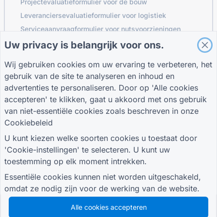
Projectevaluatieformulier voor de bouw
Leveranciersevaluatieformulier voor logistiek
Serviceaanvraagformulier voor nutsvoorzieningen
Klantbetrokkenheidsformulier
Uw privacy is belangrijk voor ons.
Wij gebruiken cookies om uw ervaring te verbeteren, het
gebruik van de site te analyseren en inhoud en
GIDSEN
BEDRIJF
VOORWAARDEN
advertenties te personaliseren. Door op 'Alle cookies
Helpcentrum
Over ons
Voorwaarden
accepteren' te klikken, gaat u akkoord met ons gebruik
Bloggen
Neem contact met
Privacybeleid
van niet-essentiële cookies zoals beschreven in onze
TIGER FORM Gids
ons op
Cookie-instellingen
Cookiebeleid
SLUIT JE AAN BIJ DE GEMEENSCHAP
U kunt kiezen welke soorten cookies u toestaat door
'Cookie-instellingen' te selecteren. U kunt uw
toestemming op elk moment intrekken.
Essentiële cookies kunnen niet worden uitgeschakeld,
omdat ze nodig zijn voor de werking van de website.
© 2026 QR Form Generator. All rights reserved.
Alle cookies accepteren