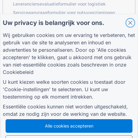
Leveranciersevaluatieformulier voor logistiek
Serviceaanvraagformulier voor nutsvoorzieningen
Klantbetrokkenheidsformulier
Uw privacy is belangrijk voor ons.
Wij gebruiken cookies om uw ervaring te verbeteren, het
gebruik van de site te analyseren en inhoud en
GIDSEN
BEDRIJF
VOORWAARDEN
advertenties te personaliseren. Door op 'Alle cookies
Helpcentrum
Over ons
Voorwaarden
accepteren' te klikken, gaat u akkoord met ons gebruik
Bloggen
Neem contact met
Privacybeleid
van niet-essentiële cookies zoals beschreven in onze
TIGER FORM Gids
ons op
Cookie-instellingen
Cookiebeleid
SLUIT JE AAN BIJ DE GEMEENSCHAP
U kunt kiezen welke soorten cookies u toestaat door
'Cookie-instellingen' te selecteren. U kunt uw
toestemming op elk moment intrekken.
Essentiële cookies kunnen niet worden uitgeschakeld,
omdat ze nodig zijn voor de werking van de website.
© 2026 QR Form Generator. All rights reserved.
Alle cookies accepteren