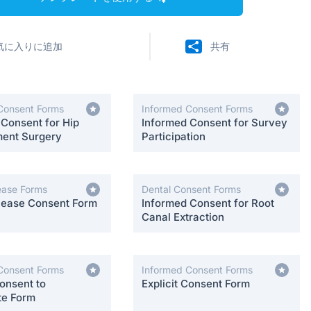
気に入りに追加
共有
Consent Forms
Informed Consent Forms
 Consent for Hip
Informed Consent for Survey
ent Surgery
Participation
ease Forms
Dental Consent Forms
lease Consent Form
Informed Consent for Root
Canal Extraction
Consent Forms
Informed Consent Forms
onsent to
Explicit Consent Form
te Form