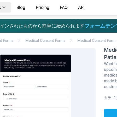
s
Blog
Pricing
FAQ
API
フォームテン
インされたものから簡単に始められます
t Forms
Medical Consent Forms
Medical Consent Form
Medi
Patie
Want to
upcomi
medica
made b
custom
カテゴリ