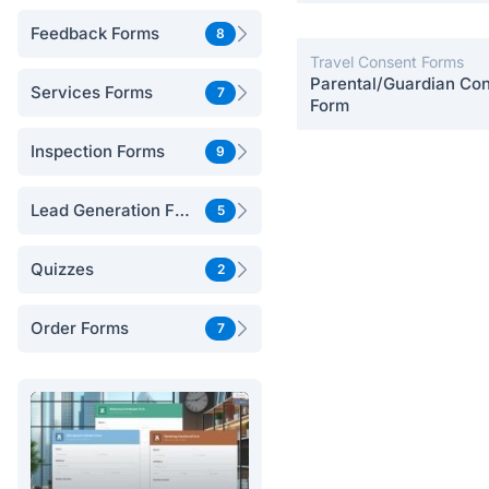
Postpartum Care
Feedback Forms
8
Travel Consent Forms
Parental/Guardian Co
Services Forms
7
Form
Inspection Forms
9
Lead Generation Forms
5
Quizzes
2
Order Forms
7