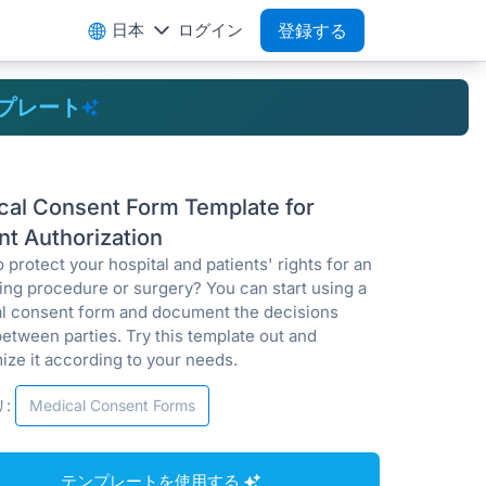
日本
ログイン
登録する
プレート
cal Consent Form Template for
nt Authorization
 protect your hospital and patients' rights for an
ng procedure or surgery? You can start using a
l consent form and document the decisions
etween parties. Try this template out and
ize it according to your needs.
:
Medical Consent Forms
テンプレートを使用する