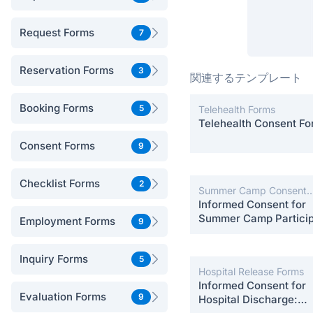
Request Forms
7
Reservation Forms
3
関連するテンプレート
Booking Forms
5
Telehealth Forms
Telehealth Consent F
Consent Forms
9
Checklist Forms
2
Summer Camp Consent
Forms
Informed Consent for
Summer Camp Particip
Employment Forms
9
Inquiry Forms
5
Hospital Release Forms
Informed Consent for
Evaluation Forms
9
Hospital Discharge: