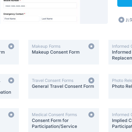
お
Makeup Forms
Informed 
orm
Makeup Consent Form
Informed
Replacem
Travel Consent Forms
Photo Rel
General Travel Consent Form
Photo Re
ation
Medical Consent Forms
Informed 
Consent Form for
Implied C
Participation/Service
Participa