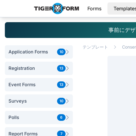
Forms
Template
事前にデザ
テンプレート
Consen
Application Forms
10
Registration
13
Event Forms
13
Surveys
10
Polls
6
Report Forms
7