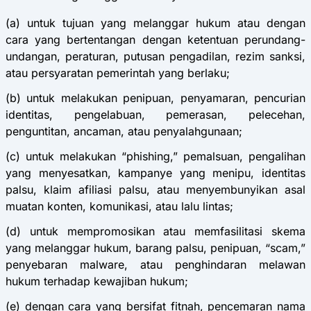
(a) untuk tujuan yang melanggar hukum atau dengan
cara yang bertentangan dengan ketentuan perundang-
undangan, peraturan, putusan pengadilan, rezim sanksi,
atau persyaratan pemerintah yang berlaku;
(b) untuk melakukan penipuan, penyamaran, pencurian
identitas, pengelabuan, pemerasan, pelecehan,
penguntitan, ancaman, atau penyalahgunaan;
(c) untuk melakukan “phishing,” pemalsuan, pengalihan
yang menyesatkan, kampanye yang menipu, identitas
palsu, klaim afiliasi palsu, atau menyembunyikan asal
muatan konten, komunikasi, atau lalu lintas;
(d) untuk mempromosikan atau memfasilitasi skema
yang melanggar hukum, barang palsu, penipuan, “scam,”
penyebaran malware, atau penghindaran melawan
hukum terhadap kewajiban hukum;
(e) dengan cara yang bersifat fitnah, pencemaran nama