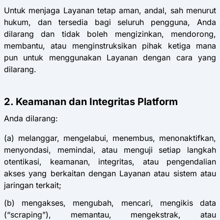
Untuk menjaga Layanan tetap aman, andal, sah menurut
hukum, dan tersedia bagi seluruh pengguna, Anda
dilarang dan tidak boleh mengizinkan, mendorong,
membantu, atau menginstruksikan pihak ketiga mana
pun untuk menggunakan Layanan dengan cara yang
dilarang.
2. Keamanan dan Integritas Platform
Anda dilarang:
(a) melanggar, mengelabui, menembus, menonaktifkan,
menyondasi, memindai, atau menguji setiap langkah
otentikasi, keamanan, integritas, atau pengendalian
akses yang berkaitan dengan Layanan atau sistem atau
jaringan terkait;
(b) mengakses, mengubah, mencari, mengikis data
(“scraping”), memantau, mengekstrak, atau