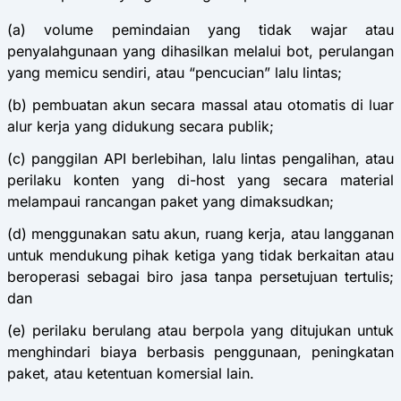
(a) volume pemindaian yang tidak wajar atau
penyalahgunaan yang dihasilkan melalui bot, perulangan
yang memicu sendiri, atau “pencucian” lalu lintas;
(b) pembuatan akun secara massal atau otomatis di luar
alur kerja yang didukung secara publik;
(c) panggilan API berlebihan, lalu lintas pengalihan, atau
perilaku konten yang di-host yang secara material
melampaui rancangan paket yang dimaksudkan;
(d) menggunakan satu akun, ruang kerja, atau langganan
untuk mendukung pihak ketiga yang tidak berkaitan atau
beroperasi sebagai biro jasa tanpa persetujuan tertulis;
dan
(e) perilaku berulang atau berpola yang ditujukan untuk
menghindari biaya berbasis penggunaan, peningkatan
paket, atau ketentuan komersial lain.