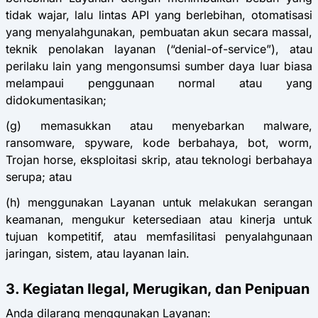
tidak wajar, lalu lintas API yang berlebihan, otomatisasi
yang menyalahgunakan, pembuatan akun secara massal,
teknik penolakan layanan (“denial-of-service”), atau
perilaku lain yang mengonsumsi sumber daya luar biasa
melampaui penggunaan normal atau yang
didokumentasikan;
(g) memasukkan atau menyebarkan malware,
ransomware, spyware, kode berbahaya, bot, worm,
Trojan horse, eksploitasi skrip, atau teknologi berbahaya
serupa; atau
(h) menggunakan Layanan untuk melakukan serangan
keamanan, mengukur ketersediaan atau kinerja untuk
tujuan kompetitif, atau memfasilitasi penyalahgunaan
jaringan, sistem, atau layanan lain.
3. Kegiatan Ilegal, Merugikan, dan Penipuan
Anda dilarang menggunakan Layanan: