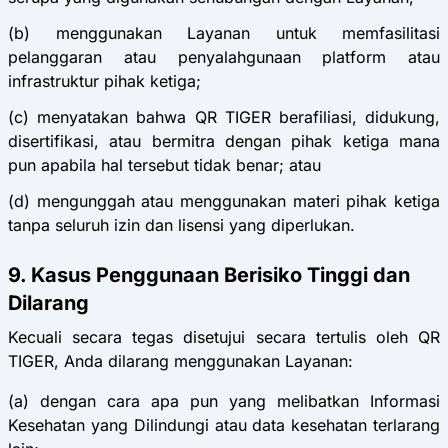
(b) menggunakan Layanan untuk memfasilitasi
pelanggaran atau penyalahgunaan platform atau
infrastruktur pihak ketiga;
(c) menyatakan bahwa QR TIGER berafiliasi, didukung,
disertifikasi, atau bermitra dengan pihak ketiga mana
pun apabila hal tersebut tidak benar; atau
(d) mengunggah atau menggunakan materi pihak ketiga
tanpa seluruh izin dan lisensi yang diperlukan.
9. Kasus Penggunaan Berisiko Tinggi dan
Dilarang
Kecuali secara tegas disetujui secara tertulis oleh QR
TIGER, Anda dilarang menggunakan Layanan:
(a) dengan cara apa pun yang melibatkan Informasi
Kesehatan yang Dilindungi atau data kesehatan terlarang