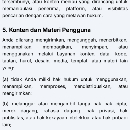
tersembunyi, atau konten menipu yang dirancang untuk
memanipulasi penerima, platform, atau visibilitas
pencarian dengan cara yang melawan hukum.
5. Konten dan Materi Pengguna
Anda dilarang mengirimkan, mengunggah, menerbitkan,
menampilkan, membagikan, menyimpan, atau
menggunakan melalui Layanan konten, data, kode,
tautan, huruf, desain, media, templat, atau materi lain
yang:
(a) tidak Anda miliki hak hukum untuk menggunakan,
menampilkan, memproses, mendistribusikan, atau
mengirimkan;
(b) melanggar atau mengambil tanpa hak hak cipta,
merek dagang, rahasia dagang, hak privasi, hak
publisitas, atau hak kekayaan intelektual atau hak pribadi
lain;