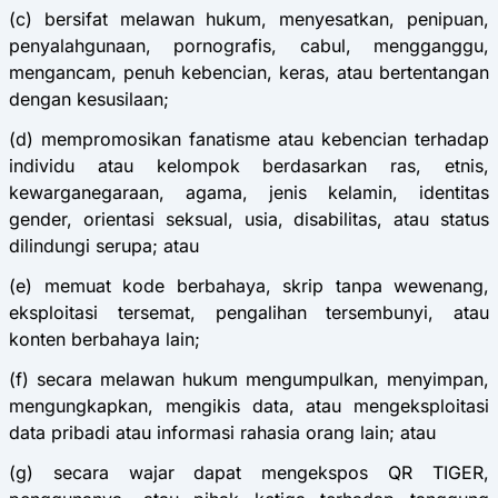
(c) bersifat melawan hukum, menyesatkan, penipuan,
penyalahgunaan, pornografis, cabul, mengganggu,
mengancam, penuh kebencian, keras, atau bertentangan
dengan kesusilaan;
(d) mempromosikan fanatisme atau kebencian terhadap
individu atau kelompok berdasarkan ras, etnis,
kewarganegaraan, agama, jenis kelamin, identitas
gender, orientasi seksual, usia, disabilitas, atau status
dilindungi serupa; atau
(e) memuat kode berbahaya, skrip tanpa wewenang,
eksploitasi tersemat, pengalihan tersembunyi, atau
konten berbahaya lain;
(f) secara melawan hukum mengumpulkan, menyimpan,
mengungkapkan, mengikis data, atau mengeksploitasi
data pribadi atau informasi rahasia orang lain; atau
(g) secara wajar dapat mengekspos QR TIGER,