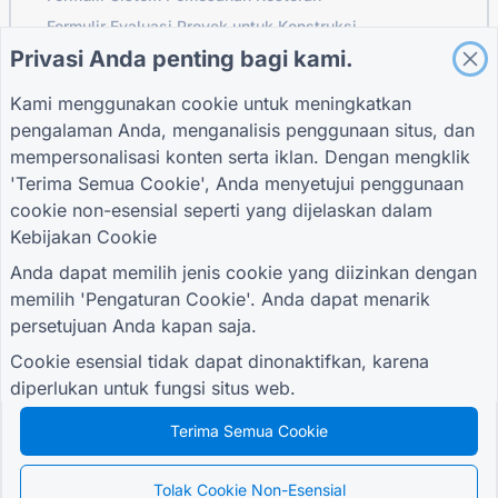
Formulir Evaluasi Proyek untuk Konstruksi
Privasi Anda penting bagi kami.
Formulir Evaluasi Pemasok untuk Logistik
Formulir Permintaan Layanan untuk Utilitas
Kami menggunakan cookie untuk meningkatkan
Formulir Keterlibatan Pelanggan
pengalaman Anda, menganalisis penggunaan situs, dan
mempersonalisasi konten serta iklan. Dengan mengklik
'Terima Semua Cookie', Anda menyetujui penggunaan
cookie non-esensial seperti yang dijelaskan dalam
PANDUAN
PERUSAHAAN
KETENTUAN
Kebijakan Cookie
Pusat Bantuan
Tentang kami
Ketentuan
blog
Hubungi kami
Kebijakan Privasi
Anda dapat memilih jenis cookie yang diizinkan dengan
TIGER FORM
Pengaturan Cookie
memilih 'Pengaturan Cookie'. Anda dapat menarik
Panduan
persetujuan Anda kapan saja.
BERGABUNGLAH DENGAN KOMUNITAS
Cookie esensial tidak dapat dinonaktifkan, karena
diperlukan untuk fungsi situs web.
Terima Semua Cookie
© 2026 QR Form Generator. All rights reserved.
Tolak Cookie Non-Esensial