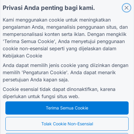
Privasi Anda penting bagi kami.
Formulir Evaluasi Pemasok untuk Logistik
Formulir Permintaan Layanan untuk Utilitas
Kami menggunakan cookie untuk meningkatkan
Formulir Keterlibatan Pelanggan
pengalaman Anda, menganalisis penggunaan situs, dan
mempersonalisasi konten serta iklan. Dengan mengklik
'Terima Semua Cookie', Anda menyetujui penggunaan
cookie non-esensial seperti yang dijelaskan dalam
PANDUAN
PERUSAHAAN
KETENTUAN
Kebijakan Cookie
Pusat Bantuan
Tentang kami
Ketentuan
blog
Hubungi kami
Kebijakan Privasi
Anda dapat memilih jenis cookie yang diizinkan dengan
TIGER FORM
Pengaturan Cookie
memilih 'Pengaturan Cookie'. Anda dapat menarik
Panduan
persetujuan Anda kapan saja.
BERGABUNGLAH DENGAN KOMUNITAS
Cookie esensial tidak dapat dinonaktifkan, karena
diperlukan untuk fungsi situs web.
Terima Semua Cookie
© 2026 QR Form Generator. All rights reserved.
Tolak Cookie Non-Esensial