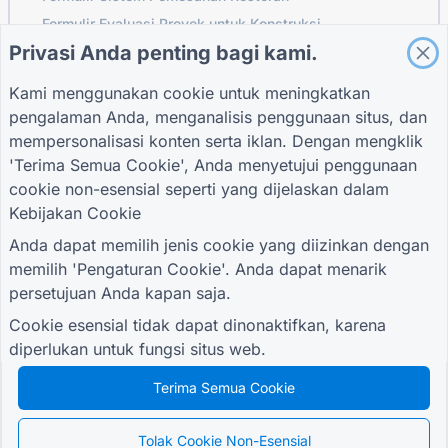
Formulir Evaluasi Proyek untuk Konstruksi
Privasi Anda penting bagi kami.
Formulir Evaluasi Pemasok untuk Logistik
Formulir Permintaan Layanan untuk Utilitas
Kami menggunakan cookie untuk meningkatkan
Formulir Keterlibatan Pelanggan
pengalaman Anda, menganalisis penggunaan situs, dan
mempersonalisasi konten serta iklan. Dengan mengklik
'Terima Semua Cookie', Anda menyetujui penggunaan
cookie non-esensial seperti yang dijelaskan dalam
PANDUAN
PERUSAHAAN
KETENTUAN
Kebijakan Cookie
Pusat Bantuan
Tentang kami
Ketentuan
blog
Hubungi kami
Kebijakan Privasi
Anda dapat memilih jenis cookie yang diizinkan dengan
TIGER FORM
Pengaturan Cookie
memilih 'Pengaturan Cookie'. Anda dapat menarik
Panduan
persetujuan Anda kapan saja.
BERGABUNGLAH DENGAN KOMUNITAS
Cookie esensial tidak dapat dinonaktifkan, karena
diperlukan untuk fungsi situs web.
Terima Semua Cookie
© 2026 QR Form Generator. All rights reserved.
Tolak Cookie Non-Esensial