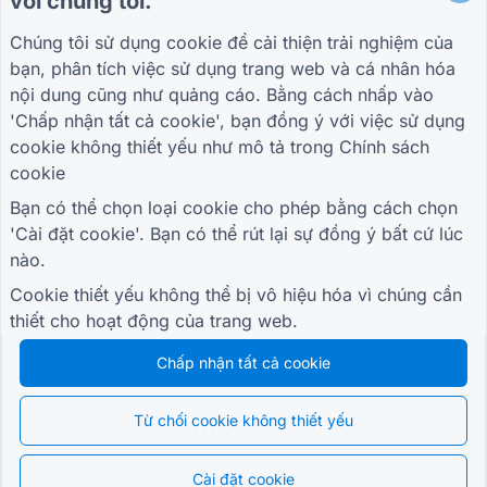
với chúng tôi.
Biểu mẫu tương tác với khách hàng
Chúng tôi sử dụng cookie để cải thiện trải nghiệm của
bạn, phân tích việc sử dụng trang web và cá nhân hóa
nội dung cũng như quảng cáo. Bằng cách nhấp vào
HƯỚNG DẪN
CÔNG TY
ĐIỀU KHOẢN
'Chấp nhận tất cả cookie', bạn đồng ý với việc sử dụng
Trung tâm trợ giúp
Về chúng tôi
Điều khoản
cookie không thiết yếu như mô tả trong
Chính sách
Blog
Liên hệ với chúng tôi
Chính sách bảo mật
cookie
TIGER FORM Hướng
Cài đặt cookie
dẫn
Bạn có thể chọn loại cookie cho phép bằng cách chọn
THAM GIA CỘNG ĐỒNG
'Cài đặt cookie'. Bạn có thể rút lại sự đồng ý bất cứ lúc
nào.
Cookie thiết yếu không thể bị vô hiệu hóa vì chúng cần
thiết cho hoạt động của trang web.
Chấp nhận tất cả cookie
© 2026 QR Form Generator. All rights reserved.
Từ chối cookie không thiết yếu
Cài đặt cookie