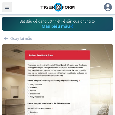
Bắt đầu dễ dàng với thiết kế sẵn của chúng tôi
Mẫu biểu mẫu
Quay lại mẫu