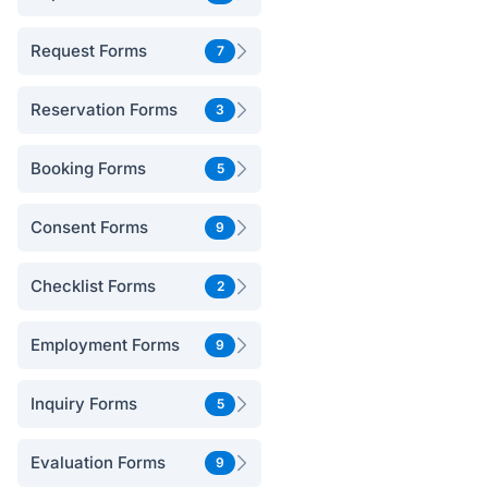
Request Forms
7
Reservation Forms
3
Booking Forms
5
Consent Forms
9
Checklist Forms
2
Employment Forms
9
Inquiry Forms
5
Evaluation Forms
9