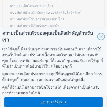
แบบประเมินโครงการก่อสร้าง
แบบฟอร์มประเมินซัพพลายเออร์สำหรับโลจิสติกส์
แบบฟอร์มขอใช้บริการสาธารณูปโภค
แบบฟอร์มการมีส่วนร่วมของลูกค้า
ความเป็นส่วนตัวของคุณเป็นสิ่งสำคัญสำหรับ
เรา
คำแนะนำ
บริษัท
เงื่อนไข
เราใช้คุกกี้เพื่อปรับปรุงประสบการณ์ของคุณ วิเคราะห์การใช้
ศูนย์ช่วยเหลือ
เกี่ยวกับเรา
เงื่อนไข
งานเว็บไซต์ และปรับแต่งเนื้อหาและโฆษณาให้เหมาะสมกับ
บล็อก
ติดต่อเรา
นโยบายความเป็นส่วน
คุณ โดยการคลิก 'ยอมรับคุกกี้ทั้งหมด' คุณยอมรับการใช้คุกกี้
TIGER FORM คำ
ตัว
แนะนำ
การตั้งค่าคุกกี้
ที่ไม่จำเป็นตามที่อธิบายไว้ใน
นโยบายคุกกี้
เข้าร่วมกับชุมชน
คุณสามารถเลือกประเภทของคุกกี้ที่อนุญาตได้โดยเลือก 'การ
ตั้งค่าคุกกี้' คุณสามารถถอนความยินยอมได้ทุกเมื่อ
คุกกี้ที่จำเป็นไม่สามารถปิดใช้งานได้ เนื่องจากจำเป็นสำหรับ
การทำงานของเว็บไซต์
ยอมรับคุกกี้ทั้งหมด
© 2026 QR Form Generator. All rights reserved.