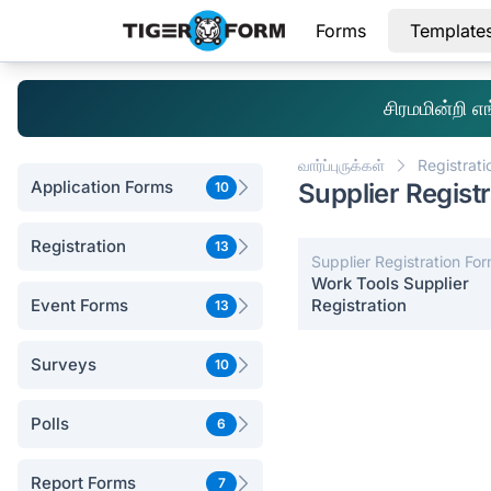
Forms
Template
சிரமமின்றி 
வார்ப்புருக்கள்
Registrati
Application Forms
Supplier Regist
10
Registration
13
Supplier Registration Fo
Work Tools Supplier
Event Forms
Registration
13
Surveys
10
Polls
6
Report Forms
7