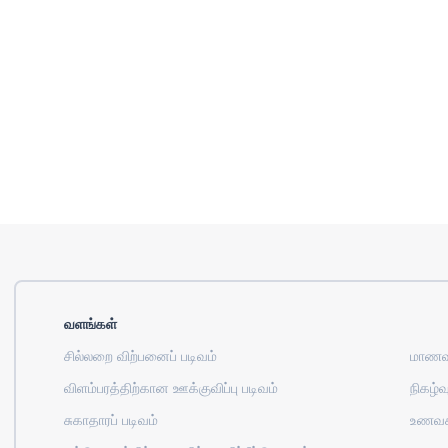
வளங்கள்
சில்லறை விற்பனைப் படிவம்
மாணவர
விளம்பரத்திற்கான ஊக்குவிப்பு படிவம்
நிகழ்வு
சுகாதாரப் படிவம்
உணவக 