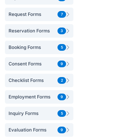
Request Forms
7
Reservation Forms
3
Booking Forms
5
Consent Forms
9
Checklist Forms
2
Employment Forms
9
Inquiry Forms
5
Evaluation Forms
9