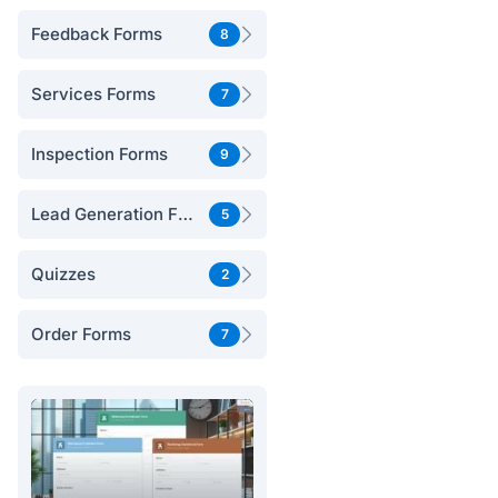
Feedback Forms
8
Services Forms
7
Inspection Forms
9
Lead Generation Forms
5
Quizzes
2
Order Forms
7