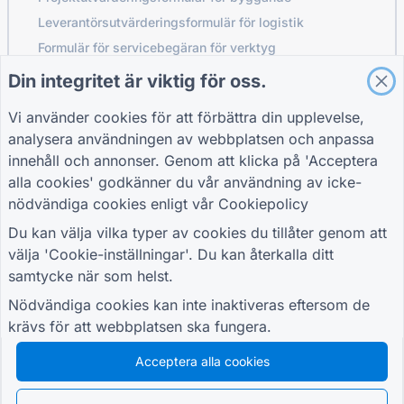
Leverantörsutvärderingsformulär för logistik
Formulär för servicebegäran för verktyg
Kundengagemangsformulär
Din integritet är viktig för oss.
Vi använder cookies för att förbättra din upplevelse,
analysera användningen av webbplatsen och anpassa
GUIDER
FÖRETAG
VILLKOR
innehåll och annonser. Genom att klicka på 'Acceptera
Hjälpcenter
Om oss
Villkor
alla cookies' godkänner du vår användning av icke-
Blogg
Kontakta oss
Sekretesspolicy
nödvändiga cookies enligt vår
Cookiepolicy
TIGER FORM Guide
Cookie-inställningar
GÅ MED I GEMENSKAPEN
Du kan välja vilka typer av cookies du tillåter genom att
välja 'Cookie-inställningar'. Du kan återkalla ditt
samtycke när som helst.
Nödvändiga cookies kan inte inaktiveras eftersom de
krävs för att webbplatsen ska fungera.
© 2026 QR Form Generator. All rights reserved.
Acceptera alla cookies