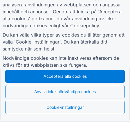
Anmäl dig till vårt nyhetsbrev och bli den
analysera användningen av webbplatsen och anpassa
första att höra om kampanjer,
innehåll och annonser. Genom att klicka på 'Acceptera
uppdateringar och tips
alla cookies' godkänner du vår användning av icke-
nödvändiga cookies enligt vår
Cookiepolicy
Du kan välja vilka typer av cookies du tillåter genom att
välja 'Cookie-inställningar'. Du kan återkalla ditt
RESURSER
samtycke när som helst.
Detaljhandelsundersökningsformulär
Nödvändiga cookies kan inte inaktiveras eftersom de
Studentregistreringsformulär
krävs för att webbplatsen ska fungera.
Kampanjformulär för reklam
Händelseutvärderingsformulär
Acceptera alla cookies
Sjukvårdsformulär
Blankett för restaurangbeställningssystem
Avvisa icke-nödvändiga cookies
Projektutvärderingsformulär för byggande
Cookie-inställningar
Leverantörsutvärderingsformulär för logistik
Formulär för servicebegäran för verktyg
Kundengagemangsformulär