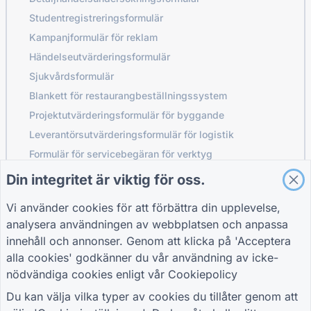
Studentregistreringsformulär
Kampanjformulär för reklam
Händelseutvärderingsformulär
Sjukvårdsformulär
Blankett för restaurangbeställningssystem
Projektutvärderingsformulär för byggande
Leverantörsutvärderingsformulär för logistik
Formulär för servicebegäran för verktyg
Kundengagemangsformulär
Din integritet är viktig för oss.
Vi använder cookies för att förbättra din upplevelse,
analysera användningen av webbplatsen och anpassa
GUIDER
FÖRETAG
VILLKOR
innehåll och annonser. Genom att klicka på 'Acceptera
Hjälpcenter
Om oss
Villkor
alla cookies' godkänner du vår användning av icke-
Blogg
Kontakta oss
Sekretesspolicy
nödvändiga cookies enligt vår
Cookiepolicy
TIGER FORM Guide
Cookie-inställningar
GÅ MED I GEMENSKAPEN
Du kan välja vilka typer av cookies du tillåter genom att