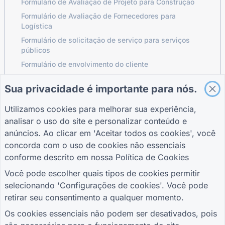
Formulário de Avaliação de Projeto para Construção
Formulário de Avaliação de Fornecedores para
Logística
Formulário de solicitação de serviço para serviços
públicos
Formulário de envolvimento do cliente
Sua privacidade é importante para nós.
GUIAS
EMPRESA
TERMOS
Utilizamos cookies para melhorar sua experiência,
Central de Ajuda
Sobre nós
Termos
analisar o uso do site e personalizar conteúdo e
Blogue
Contate-nos
política de
anúncios. Ao clicar em 'Aceitar todos os cookies', você
TIGER FORM Guia
Privacidade
concorda com o uso de cookies não essenciais
Configurações de
conforme descrito em nossa
Política de Cookies
cookies
JUNTE-SE À COMUNIDADE
Você pode escolher quais tipos de cookies permitir
selecionando 'Configurações de cookies'. Você pode
retirar seu consentimento a qualquer momento.
Os cookies essenciais não podem ser desativados, pois