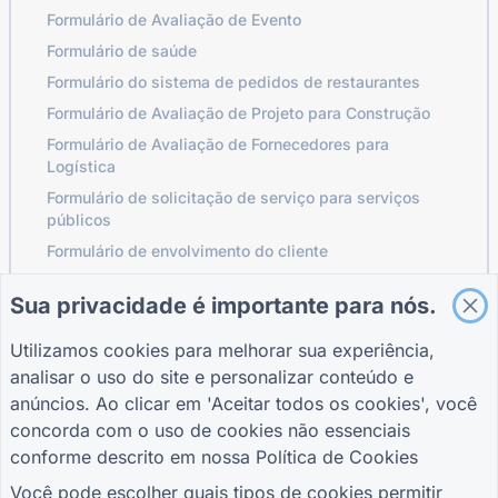
Formulário de Avaliação de Evento
Formulário de saúde
Formulário do sistema de pedidos de restaurantes
Formulário de Avaliação de Projeto para Construção
Formulário de Avaliação de Fornecedores para
Logística
Formulário de solicitação de serviço para serviços
públicos
Formulário de envolvimento do cliente
Sua privacidade é importante para nós.
GUIAS
EMPRESA
TERMOS
Utilizamos cookies para melhorar sua experiência,
Central de Ajuda
Sobre nós
Termos
analisar o uso do site e personalizar conteúdo e
Blogue
Contate-nos
política de
anúncios. Ao clicar em 'Aceitar todos os cookies', você
TIGER FORM Guia
Privacidade
concorda com o uso de cookies não essenciais
Configurações de
conforme descrito em nossa
Política de Cookies
cookies
JUNTE-SE À COMUNIDADE
Você pode escolher quais tipos de cookies permitir