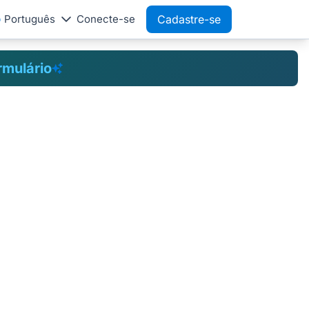
Português
Conecte-se
Cadastre-se
rmulário