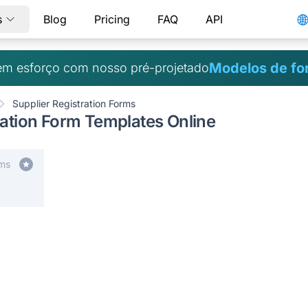
s
Blog
Pricing
FAQ
API
Modelos de fo
m esforço com nosso pré-projetado
Supplier Registration Forms
ration Form Templates Online
rms