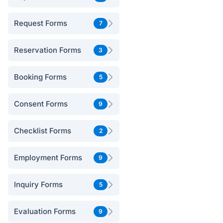
Request Forms
7
Reservation Forms
3
Booking Forms
5
Consent Forms
9
Checklist Forms
2
Employment Forms
9
Inquiry Forms
5
Evaluation Forms
9