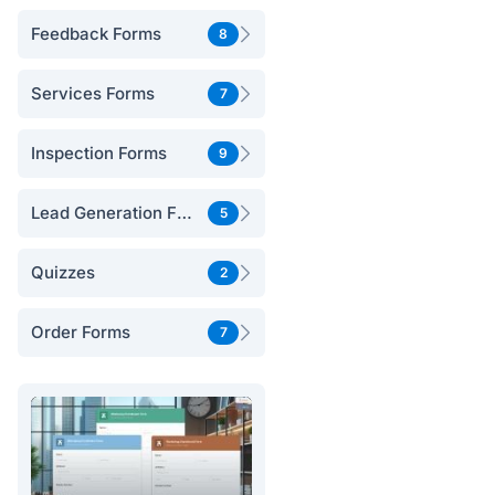
Feedback Forms
8
Services Forms
7
Inspection Forms
9
Lead Generation Forms
5
Quizzes
2
Order Forms
7