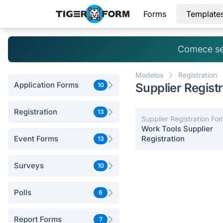
Forms
Template
Comece se
Modelos
Registration
Application Forms
Supplier Regist
10
Registration
13
Supplier Registration Fo
Work Tools Supplier
Event Forms
Registration
13
Surveys
10
Polls
6
Report Forms
7