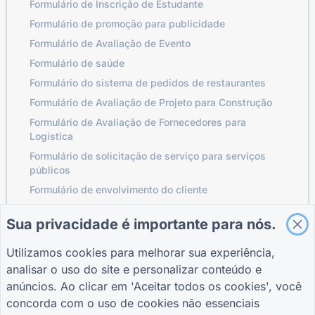
Formulário de Inscrição de Estudante
Formulário de promoção para publicidade
Formulário de Avaliação de Evento
Formulário de saúde
Formulário do sistema de pedidos de restaurantes
Formulário de Avaliação de Projeto para Construção
Formulário de Avaliação de Fornecedores para
Logística
Formulário de solicitação de serviço para serviços
públicos
Formulário de envolvimento do cliente
Sua privacidade é importante para nós.
GUIAS
EMPRESA
TERMOS
Utilizamos cookies para melhorar sua experiência,
Central de Ajuda
Sobre nós
Termos
analisar o uso do site e personalizar conteúdo e
Blogue
Contate-nos
política de
anúncios. Ao clicar em 'Aceitar todos os cookies', você
TIGER FORM Guia
Privacidade
concorda com o uso de cookies não essenciais
Configurações de