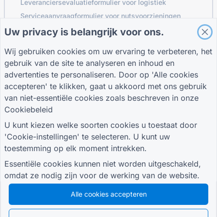
Leveranciersevaluatieformulier voor logistiek
Serviceaanvraagformulier voor nutsvoorzieningen
Klantbetrokkenheidsformulier
Uw privacy is belangrijk voor ons.
Wij gebruiken cookies om uw ervaring te verbeteren, het
gebruik van de site te analyseren en inhoud en
GIDSEN
BEDRIJF
VOORWAARDEN
advertenties te personaliseren. Door op 'Alle cookies
Helpcentrum
Over ons
Voorwaarden
accepteren' te klikken, gaat u akkoord met ons gebruik
Bloggen
Neem contact met
Privacybeleid
van niet-essentiële cookies zoals beschreven in onze
TIGER FORM Gids
ons op
Cookie-instellingen
Cookiebeleid
SLUIT JE AAN BIJ DE GEMEENSCHAP
U kunt kiezen welke soorten cookies u toestaat door
'Cookie-instellingen' te selecteren. U kunt uw
toestemming op elk moment intrekken.
Essentiële cookies kunnen niet worden uitgeschakeld,
omdat ze nodig zijn voor de werking van de website.
© 2026 QR Form Generator. All rights reserved.
Alle cookies accepteren