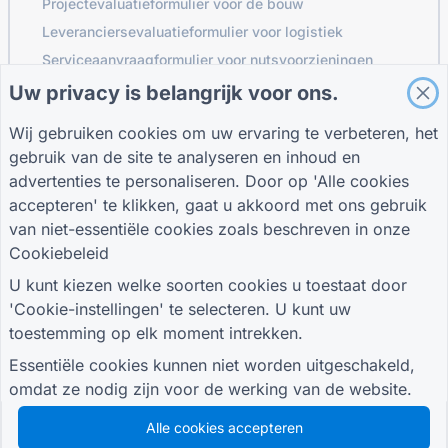
Projectevaluatieformulier voor de bouw
Leveranciersevaluatieformulier voor logistiek
Serviceaanvraagformulier voor nutsvoorzieningen
Klantbetrokkenheidsformulier
Uw privacy is belangrijk voor ons.
Wij gebruiken cookies om uw ervaring te verbeteren, het
gebruik van de site te analyseren en inhoud en
GIDSEN
BEDRIJF
VOORWAARDEN
advertenties te personaliseren. Door op 'Alle cookies
Helpcentrum
Over ons
Voorwaarden
accepteren' te klikken, gaat u akkoord met ons gebruik
Bloggen
Neem contact met
Privacybeleid
van niet-essentiële cookies zoals beschreven in onze
TIGER FORM Gids
ons op
Cookie-instellingen
Cookiebeleid
SLUIT JE AAN BIJ DE GEMEENSCHAP
U kunt kiezen welke soorten cookies u toestaat door
'Cookie-instellingen' te selecteren. U kunt uw
toestemming op elk moment intrekken.
Essentiële cookies kunnen niet worden uitgeschakeld,
omdat ze nodig zijn voor de werking van de website.
© 2026 QR Form Generator. All rights reserved.
Alle cookies accepteren